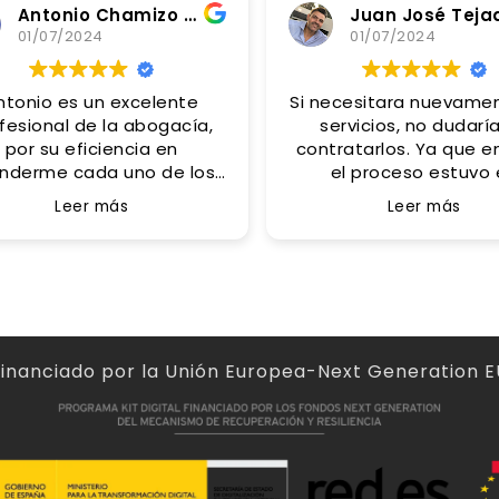
Antonio Chamizo Alfaro
Juan José Teja
01/07/2024
01/07/2024
ntonio es un excelente
Si necesitara nuevamente sus
fesional de la abogacía,
servicios, no dudarí
por su eficiencia en
contratarlos. Ya que e
nderme cada uno de los
el proceso estuvo 
diferentes problemas
contacto e informándo
Leer más
Leer más
anteados, pero también
todo y asesorándono
aordinaria persona por el
mucho acierto.
o tan humano recibido de
Un gran acierto ha
ahí que sea mi asesor
contactado con Anto
personal.
acias por tus consejos y
apoyo Antonio.
Financiado por la Unión Europea-Next Generation E
Abogado muy
recomendable!!!!