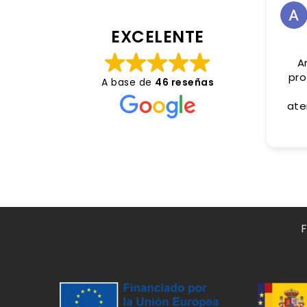
EXCELENTE
A
pro
A base de
46 reseñas
ate
pl
extr
trat
Gr