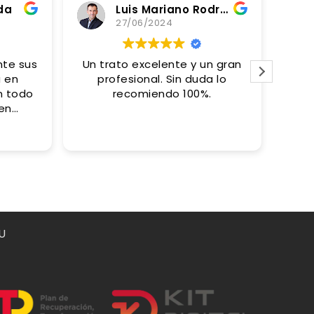
da
Luis Mariano Rodriguez Garzon
27/06/2024
Un trato excelente y un gran
Pro
a en
profesional. Sin duda lo
inm
n todo
recomiendo 100%.
gra
en
nos de
imp
s con
res
con
ber
conf
nio .
U