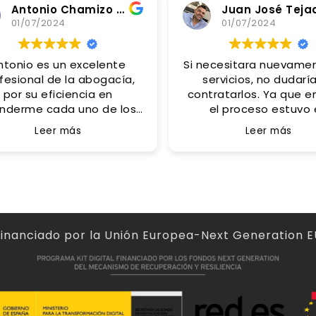
Antonio Chamizo Alfaro
Juan José Teja
01/07/2024
01/07/2024
ntonio es un excelente
Si necesitara nuevamente sus
fesional de la abogacía,
servicios, no dudarí
por su eficiencia en
contratarlos. Ya que e
nderme cada uno de los
el proceso estuvo 
diferentes problemas
contacto e informándo
Leer más
Leer más
anteados, pero también
todo y asesorándono
aordinaria persona por el
mucho acierto.
o tan humano recibido de
Un gran acierto ha
ahí que sea mi asesor
contactado con Anto
personal.
acias por tus consejos y
apoyo Antonio.
Financiado por la Unión Europea-Next Generation E
Abogado muy
recomendable!!!!