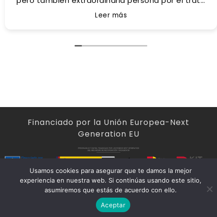
pero también extraordinaria persona por el trato
tan humano recibido de ahí que sea mi asesor
Leer más
personal.
Gracias por tus consejos y apoyo Antonio.
Abogado muy recomendable!!!!
Financiado por la Unión Europea-Next
Generation EU
Usamos cookies para asegurar que te damos la mejor
experiencia en nuestra web. Si continúas usando este sitio,
2024 - Antonio Vasco Gómez
asumiremos que estás de acuerdo con ello.
Aceptar