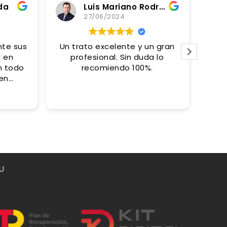
da
Luis Mariano Rodriguez Garzon
27/06/2024
Un trato excelente y un gran
Pro
a en
profesional. Sin duda lo
inm
n todo
recomiendo 100%.
gra
en
nos de
imp
s con
res
con
ber
conf
nio .
U