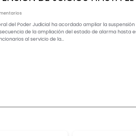
En
mentarios
Prorrogada
l del Poder Judicial ha acordado ampliar la suspensión d
La
cuencia de la ampliación del estado de alarma hasta esa 
Suspensión
De
cionarios al servicio de la…
Juicios
Hasta
El
24
De
Mayo