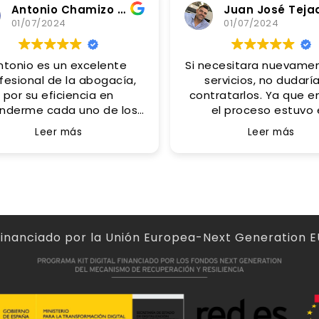
Antonio Chamizo Alfaro
Juan José Teja
01/07/2024
01/07/2024
ntonio es un excelente
Si necesitara nuevamente sus
fesional de la abogacía,
servicios, no dudarí
por su eficiencia en
contratarlos. Ya que e
nderme cada uno de los
el proceso estuvo 
diferentes problemas
contacto e informándo
Leer más
Leer más
anteados, pero también
todo y asesorándono
aordinaria persona por el
mucho acierto.
o tan humano recibido de
Un gran acierto ha
ahí que sea mi asesor
contactado con Anto
personal.
acias por tus consejos y
apoyo Antonio.
Financiado por la Unión Europea-Next Generation E
Abogado muy
recomendable!!!!