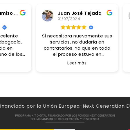
Juan José Tejada
01/07/2024
27/06/2024
tara nuevamente sus
Un trato excelente y u
ervicios, no dudaría en
profesional. Sin dud
ratarlos. Ya que en todo
recomiendo 100%
el proceso estuvo en
acto e informándonos de
Leer más
do y asesorándonos con
mucho acierto.
Un gran acierto haber
ntactado con Antonio .
Financiado por la Unión Europea-Next Generation E